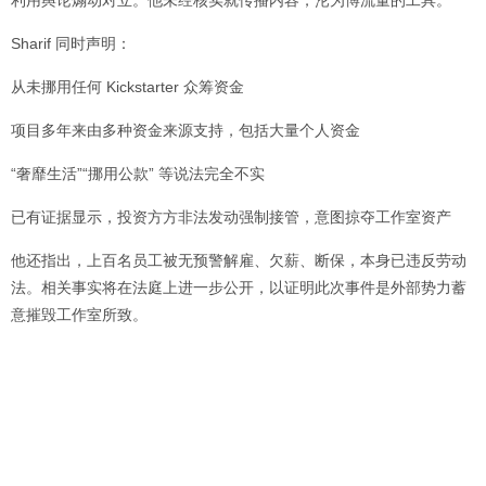
利用舆论煽动对立。他未经核实就传播内容，沦为博流量的工具。
Sharif 同时声明：
从未挪用任何 Kickstarter 众筹资金
项目多年来由多种资金来源支持，包括大量个人资金
“奢靡生活”“挪用公款” 等说法完全不实
已有证据显示，投资方方非法发动强制接管，意图掠夺工作室资产
他还指出，上百名员工被无预警解雇、欠薪、断保，本身已违反劳动
法。相关事实将在法庭上进一步公开，以证明此次事件是外部势力蓄
意摧毁工作室所致。