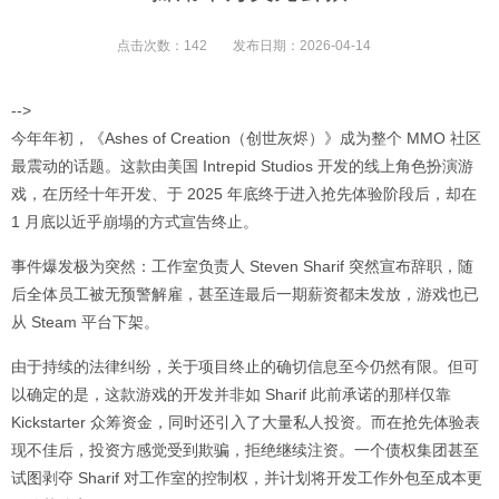
点击次数：
142
发布日期：
2026-04-14
-->
今年年初，《Ashes of Creation（创世灰烬）》成为整个 MMO 社区
最震动的话题。这款由美国 Intrepid Studios 开发的线上角色扮演游
戏，在历经十年开发、于 2025 年底终于进入抢先体验阶段后，却在
1 月底以近乎崩塌的方式宣告终止。
事件爆发极为突然：工作室负责人 Steven Sharif 突然宣布辞职，随
后全体员工被无预警解雇，甚至连最后一期薪资都未发放，游戏也已
从 Steam 平台下架。
由于持续的法律纠纷，关于项目终止的确切信息至今仍然有限。但可
以确定的是，这款游戏的开发并非如 Sharif 此前承诺的那样仅靠
Kickstarter 众筹资金，同时还引入了大量私人投资。而在抢先体验表
现不佳后，投资方感觉受到欺骗，拒绝继续注资。一个债权集团甚至
试图剥夺 Sharif 对工作室的控制权，并计划将开发工作外包至成本更